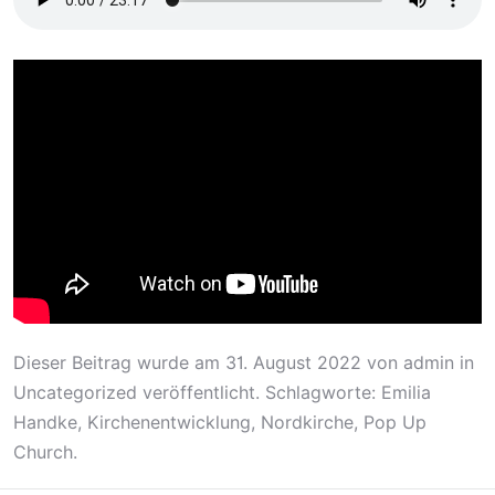
Dieser Beitrag wurde am
31. August 2022
von
admin
in
Uncategorized
veröffentlicht. Schlagworte:
Emilia
Handke
,
Kirchenentwicklung
,
Nordkirche
,
Pop Up
Church
.