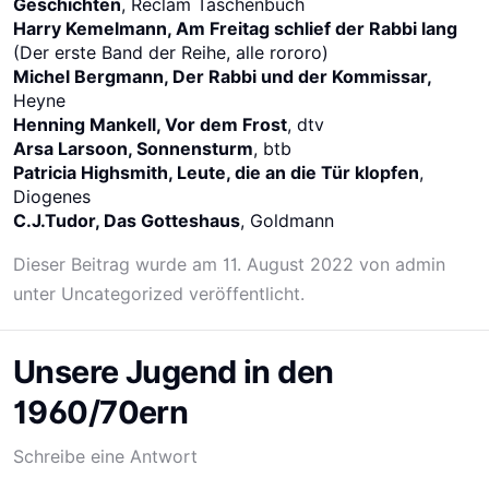
Geschichten
, Reclam Taschenbuch
Harry Kemelmann, Am Freitag schlief der Rabbi lang
(Der erste Band der Reihe, alle rororo)
Michel Bergmann, Der Rabbi und der Kommissar,
Heyne
Henning Mankell, Vor dem Frost
, dtv
Arsa Larsoon, Sonnensturm
, btb
Patricia Highsmith, Leute, die an die Tür klopfen
,
Diogenes
C.J.Tudor, Das Gotteshaus
, Goldmann
Dieser Beitrag wurde am
11. August 2022
von
admin
unter
Uncategorized
veröffentlicht.
Unsere Jugend in den
1960/70ern
Schreibe eine Antwort