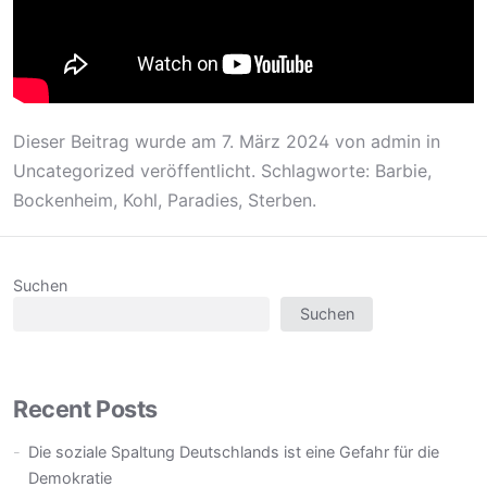
Dieser Beitrag wurde am
7. März 2024
von
admin
in
Uncategorized
veröffentlicht. Schlagworte:
Barbie
,
Bockenheim
,
Kohl
,
Paradies
,
Sterben
.
Suchen
Suchen
Recent Posts
Die soziale Spaltung Deutschlands ist eine Gefahr für die
Demokratie