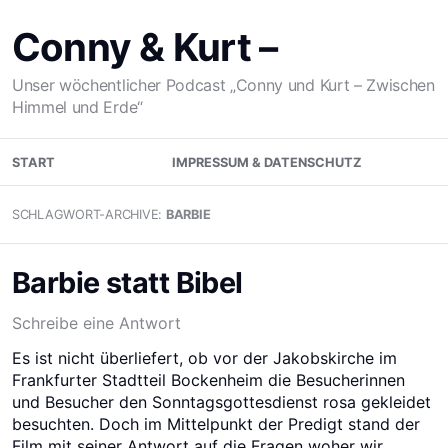
Zum
Inhalt
Conny & Kurt –
springen
Unser wöchentlicher Podcast „Conny und Kurt – Zwischen
Himmel und Erde“
START
IMPRESSUM & DATENSCHUTZ
SCHLAGWORT-ARCHIVE:
BARBIE
Barbie statt Bibel
Schreibe eine Antwort
Es ist nicht überliefert, ob vor der Jakobskirche im
Frankfurter Stadtteil Bockenheim die Besucherinnen
und Besucher den Sonntagsgottesdienst rosa gekleidet
besuchten. Doch im Mittelpunkt der Predigt stand der
Film mit seiner Antwort auf die Fragen woher wir