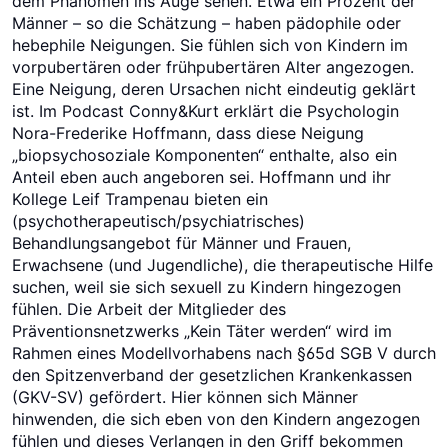
dem Phänomen ins Auge sehen. Etwa ein Prozent der
Männer – so die Schätzung – haben pädophile oder
hebephile Neigungen. Sie fühlen sich von Kindern im
vorpubertären oder frühpubertären Alter angezogen.
Eine Neigung, deren Ursachen nicht eindeutig geklärt
ist. Im Podcast Conny&Kurt erklärt die Psychologin
Nora-Frederike Hoffmann, dass diese Neigung
„biopsychosoziale Komponenten“ enthalte, also ein
Anteil eben auch angeboren sei. Hoffmann und ihr
Kollege Leif Trampenau bieten ein
(psychotherapeutisch/psychiatrisches)
Behandlungsangebot für Männer und Frauen,
Erwachsene (und Jugendliche), die therapeutische Hilfe
suchen, weil sie sich sexuell zu Kindern hingezogen
fühlen. Die Arbeit der Mitglieder des
Präventionsnetzwerks „Kein Täter werden“ wird im
Rahmen eines Modellvorhabens nach §65d SGB V durch
den Spitzenverband der gesetzlichen Krankenkassen
(GKV-SV) gefördert. Hier können sich Männer
hinwenden, die sich eben von den Kindern angezogen
fühlen und dieses Verlangen in den Griff bekommen