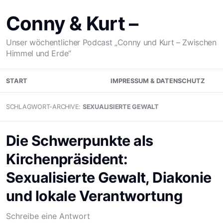
Zum
Inhalt
Conny & Kurt –
springen
Unser wöchentlicher Podcast „Conny und Kurt – Zwischen
Himmel und Erde“
START
IMPRESSUM & DATENSCHUTZ
SCHLAGWORT-ARCHIVE:
SEXUALISIERTE GEWALT
Die Schwerpunkte als
Kirchenpräsident:
Sexualisierte Gewalt, Diakonie
und lokale Verantwortung
Schreibe eine Antwort