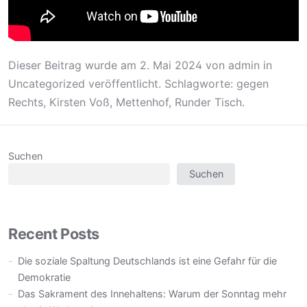
Dieser Beitrag wurde am
2. Mai 2024
von
admin
in
Uncategorized
veröffentlicht. Schlagworte:
gegen
Rechts
,
Kirsten Voß
,
Mettenhof
,
Runder Tisch
.
Suchen
Suchen
Recent Posts
Die soziale Spaltung Deutschlands ist eine Gefahr für die
Demokratie
Das Sakrament des Innehaltens: Warum der Sonntag mehr