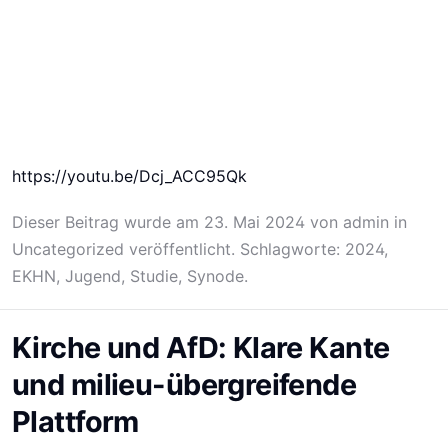
https://youtu.be/Dcj_ACC95Qk
Dieser Beitrag wurde am
23. Mai 2024
von
admin
in
Uncategorized
veröffentlicht. Schlagworte:
2024
,
EKHN
,
Jugend
,
Studie
,
Synode
.
Kirche und AfD: Klare Kante
und milieu-übergreifende
Plattform