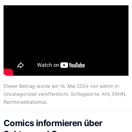
Dieser Beitrag wurde am
16. Mai 2024
von
admin
in
Uncategorized
veröffentlicht. Schlagworte:
Afd
,
EKHN
,
Rechtsradikalismus
.
Comics informieren über